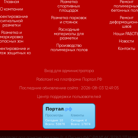
Главная
Разметка
Ремонт
спортивных
полимерных
О компании
площадок
бетонных пол
оектирование
Разметка парковок
Ремонт
сигнальной
и стоянок
деформацион
разметки
швов
Расходные
Разметка и
материалы для
Наши РАБОТ
маркировка
разметки
опасных зон
Новости
Производство
оектирование и
Контакты
полимерных полов
таж защитных ко
Вход для администратора
Работает на платформе
Портал.РФ
Последние обновление сайта
: 2026-08-03 12:49:05
Центр поддержки пользователей