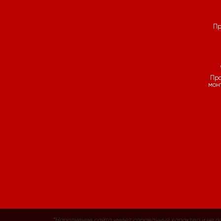
Пр
Пр
мон